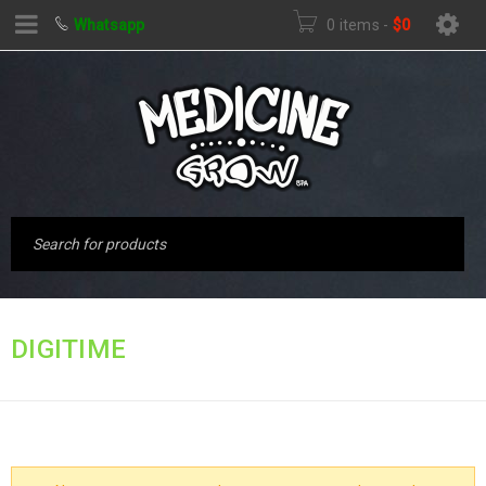
Whatsapp
0 items
-
$
0
Inicio
›
Productos
DIGITIME
etiquetados “digitime”