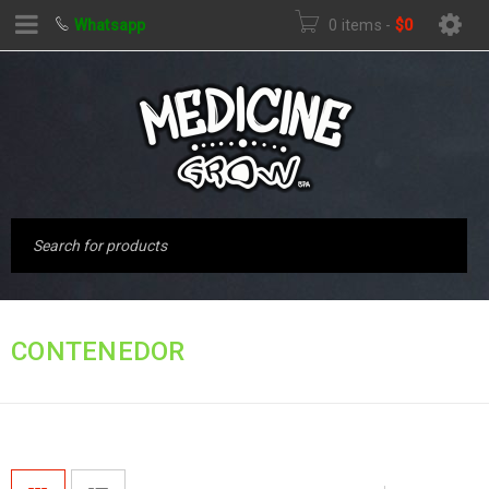
Whatsapp
0 items
-
$
0
Inicio
›
Productos
CONTENEDOR
etiquetados “contenedor”