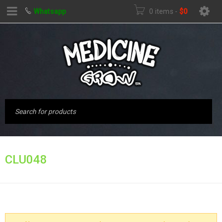
Whatsapp
0 items
-
$
0
Inicio
›
Productos
CLU048
etiquetados “clu048”