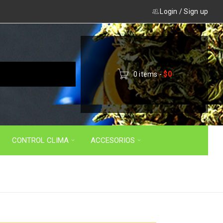
Login
/
Sign up
0 items
-
$
0
CONTROL CLIMA
ACCESORIOS
Inicio
›
Productos etiquetados “bandejas”