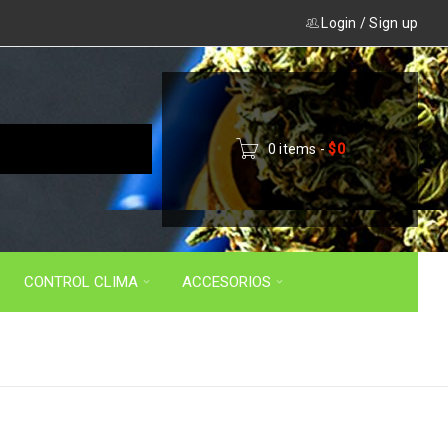
Login
/
Sign up
0 items
-
$
0
CONTROL CLIMA
ACCESORIOS
Inicio
›
Productos etiquetados “ACRÍLICO”