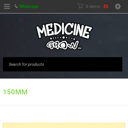
Whatsapp
0 items
-
$
0
Inicio
›
Productos
150MM
etiquetados “150MM”